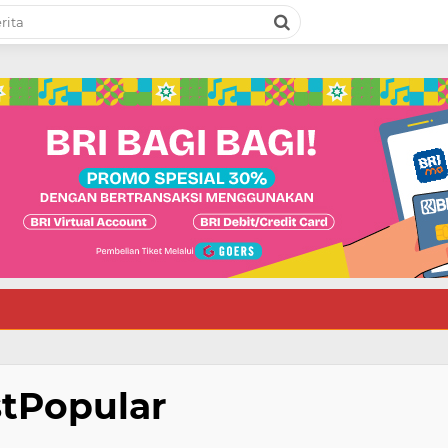
tPopular