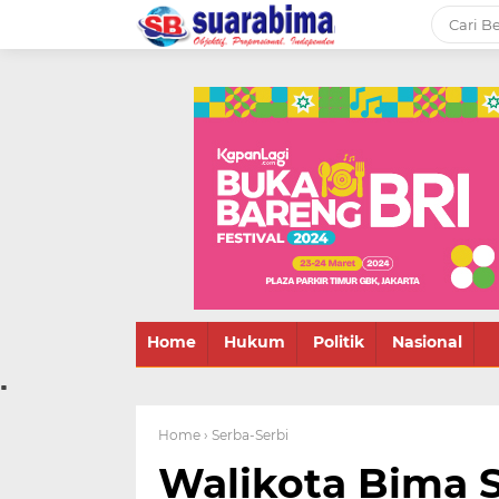
-->
Suara rakyat Bima,
informasi terbaru tentang
Bima dan daerah sekitar
Home
Hukum
Politik
Nasional
.
Home
› Serba-Serbi
Walikota Bima 