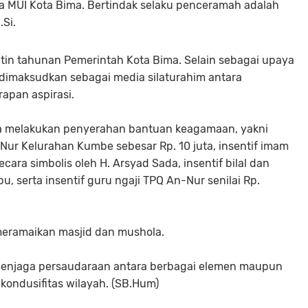
ua MUI Kota Bima. Bertindak selaku penceramah adalah
.Si.
tin tahunan Pemerintah Kota Bima. Selain sebagai upaya
dimaksudkan sebagai media silaturahim antara
apan aspirasi.
ga melakukan penyerahan bantuan keagamaan, yakni
r Kelurahan Kumbe sebesar Rp. 10 juta, insentif imam
ecara simbolis oleh H. Arsyad Sada, insentif bilal dan
u, serta insentif guru ngaji TPQ An-Nur senilai Rp.
meramaikan masjid dan mushola.
 menjaga persaudaraan antara berbagai elemen maupun
ondusifitas wilayah. (SB.Hum)