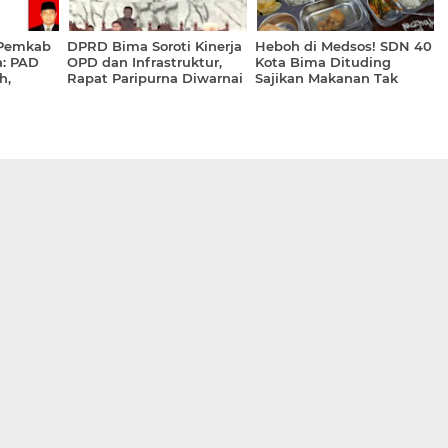
k Pemkab
DPRD Bima Soroti Kinerja
Heboh di Medsos! SDN 40
a: PAD
OPD dan Infrastruktur,
Kota Bima Dituding
h,
Rapat Paripurna Diwarnai
Sajikan Makanan Tak
Menyapa
Ketidakhadiran Sejumlah
Layak, Pihak Sekolah Buka
Kepala Dinas
Suara