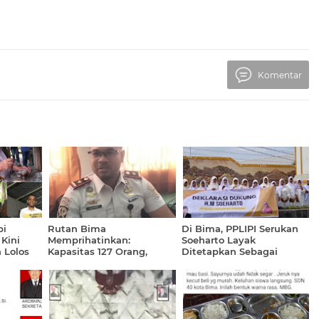
Komentar
pi
Rutan Bima
Di Bima, PPLIPI Serukan
Kini
Memprihatinkan:
Soeharto Layak
 Lolos
Kapasitas 127 Orang,
Ditetapkan Sebagai
 AD
Dihuni 463 Warga Binaan
Pahlawan Nasional