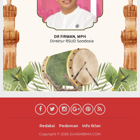
Redaksi
Pedoman
Info Iklan
Copyright ©
2026
SUARABIMA.COM