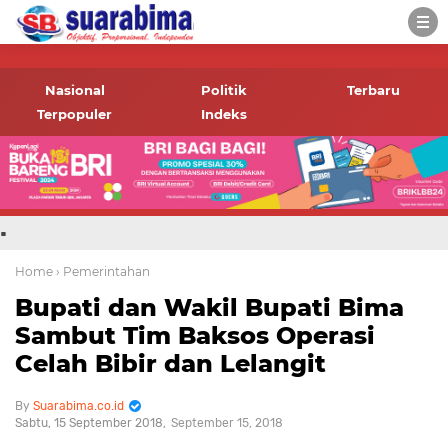
-->
Suara rakyat Bima,
informasi terbaru tentang
Nasional
Politik
Terbaru
Bima dan daerah sekitar
Terpopuler
Indeks
.
Home
› Pemerintahan
Bupati dan Wakil Bupati Bima
Sambut Tim Baksos Operasi
Celah Bibir dan Lelangit
Suarabima.co.id
Sabtu, 15 September 2018
September 15, 2018