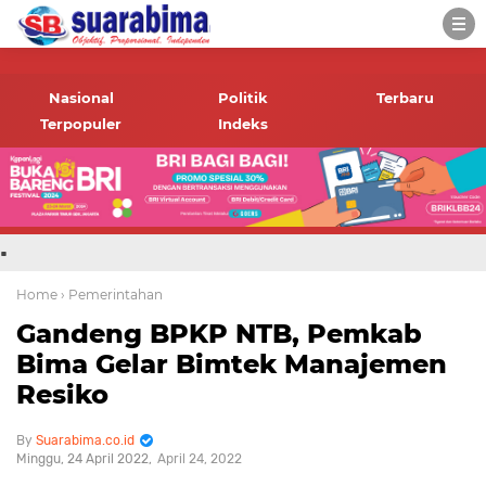
-->
Suara rakyat Bima,
informasi terbaru tentang
Nasional
Politik
Terbaru
Bima dan daerah sekitar
Terpopuler
Indeks
.
Home
› Pemerintahan
Gandeng BPKP NTB, Pemkab
Bima Gelar Bimtek Manajemen
Resiko
Suarabima.co.id
Minggu, 24 April 2022
April 24, 2022