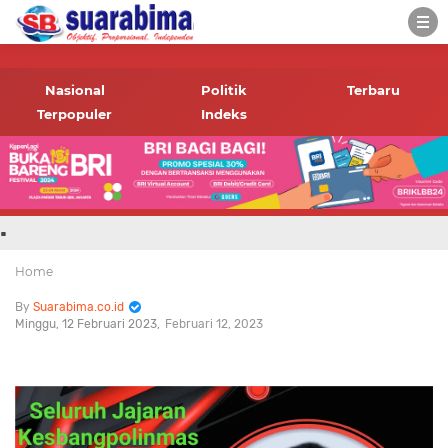
-->
Suara rakyat Bima,
informasi terbaru tentang
Nasional
Politik
Terbaru
Bima dan daerah sekitar
Terpopuler
Indeks
.
Home
Suarabima.co.id
Minggu, 12 Februari 2023
Februari 12, 2023