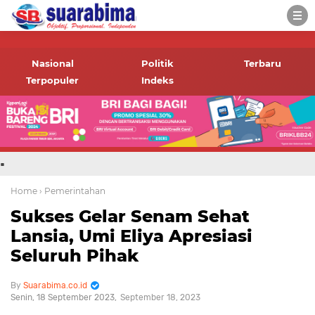
-->
Suara rakyat Bima,
informasi terbaru tentang
Nasional
Politik
Terbaru
Bima dan daerah sekitar
Terpopuler
Indeks
.
Home
› Pemerintahan
Sukses Gelar Senam Sehat
Lansia, Umi Eliya Apresiasi
Seluruh Pihak
Suarabima.co.id
Senin, 18 September 2023
September 18, 2023