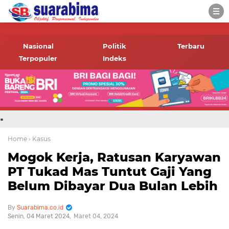
-->
Suara rakyat Bima,
informasi terbaru tentang
Nasional
Politik
Terbaru
Bima dan daerah sekitar
Terpopuler
Indeks
.
Home
› Kasus
Mogok Kerja, Ratusan Karyawan
PT Tukad Mas Tuntut Gaji Yang
Belum Dibayar Dua Bulan Lebih
Suarabima.co.id
Senin, 04 Maret 2024
Maret 04, 2024