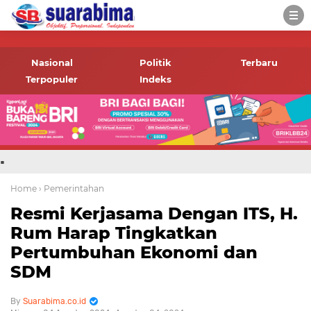
-->
Suara rakyat Bima,
informasi terbaru tentang
Nasional
Politik
Terbaru
Bima dan daerah sekitar
Terpopuler
Indeks
.
Home
› Pemerintahan
Resmi Kerjasama Dengan ITS, H.
Rum Harap Tingkatkan
Pertumbuhan Ekonomi dan
SDM
Suarabima.co.id