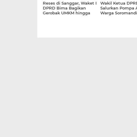
Reses di Sanggar, Waket I
Wakil Ketua DPR
DPRD Bima Bagikan
Salurkan Pompa A
Gerobak UMKM hingga
Warga Soromandi
Alat Pertanian ke Warga
Krisis Air Bersih