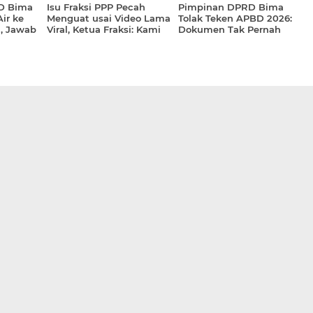
D Bima
Isu Fraksi PPP Pecah
Pimpinan DPRD Bima
ir ke
Menguat usai Video Lama
Tolak Teken APBD 2026:
, Jawab
Viral, Ketua Fraksi: Kami
Dokumen Tak Pernah
Tetap Solid
Dibuka, Diduga Ada
Program ‘Diselundupkan’