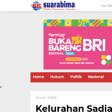
-->
Suara rakyat Bima,
informasi terbaru tentang
Bima dan daerah sekitar
Home
Hukum
Politik
Nasional
.
Home
› Politik
Kelurahan Sadi