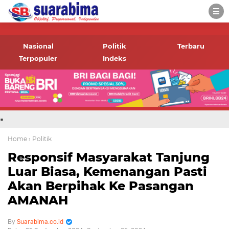
-->
Suara rakyat Bima,
informasi terbaru tentang
Nasional
Politik
Terbaru
Bima dan daerah sekitar
Terpopuler
Indeks
.
Home
› Politik
Responsif Masyarakat Tanjung
Luar Biasa, Kemenangan Pasti
Akan Berpihak Ke Pasangan
AMANAH
Suarabima.co.id