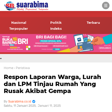
-->
Suara rakyat Bima,
informasi terbaru tentang
Nasional
Politik
Terbaru
Bima dan daerah sekitar
Terpopuler
Indeks
.
Home
› Peristiwa
Respon Laporan Warga, Lurah
dan LPM Tinjau Rumah Yang
Rusak Akibat Gempa
Suarabima.co.id
Sabtu, 11 Januari 2025
Januari 11, 2025