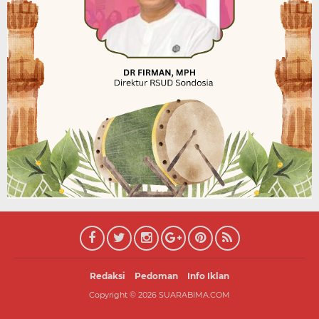
Redaksi
Pedoman
Info Iklan
Copyright ©
2026
SUARABIMA.COM