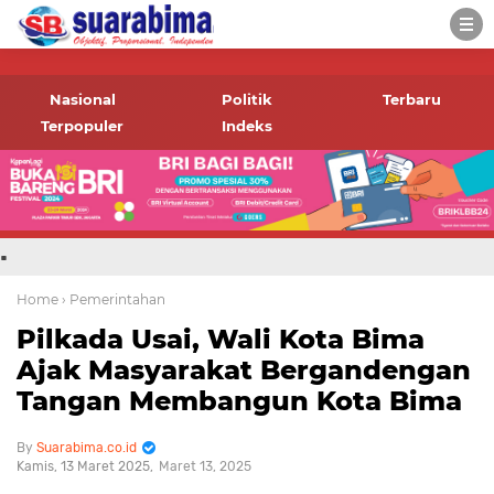
-->
Suara rakyat Bima,
informasi terbaru tentang
Nasional
Politik
Terbaru
Bima dan daerah sekitar
Terpopuler
Indeks
.
Home
› Pemerintahan
Pilkada Usai, Wali Kota Bima
Ajak Masyarakat Bergandengan
Tangan Membangun Kota Bima
Suarabima.co.id
Kamis, 13 Maret 2025
Maret 13, 2025