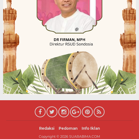
Redaksi
Pedoman
Info Iklan
Copyright ©
2026
SUARABIMA.COM