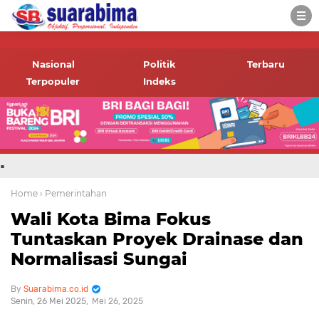
-->
Suara rakyat Bima,
informasi terbaru tentang
Nasional
Politik
Terbaru
Bima dan daerah sekitar
Terpopuler
Indeks
.
Home
› Pemerintahan
Wali Kota Bima Fokus
Tuntaskan Proyek Drainase dan
Normalisasi Sungai
Suarabima.co.id
Senin, 26 Mei 2025
Mei 26, 2025