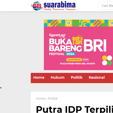
-->
Suara rakyat Bima,
informasi terbaru tentang
Bima dan daerah sekitar
Home
Hukum
Politik
Nasional
.
Home
› Politik
Putra IDP Terpil