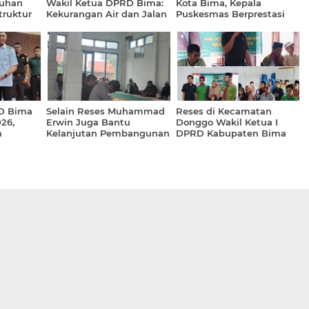
luhan
Wakil Ketua DPRD Bima:
Kota Bima, Kepala
truktur
Kekurangan Air dan Jalan
Puskesmas Berprestasi
Tergerus Banjir
‘Dibuang’ Jadi Staf!
D Bima
Selain Reses Muhammad
Reses di Kecamatan
26,
Erwin Juga Bantu
Donggo Wakil Ketua I
h
Kelanjutan Pembangunan
DPRD Kabupaten Bima
ah
Masjid Nurul Zadi Rasa
Serap Aspirasi Warga
Bou Kecamatan Donggo