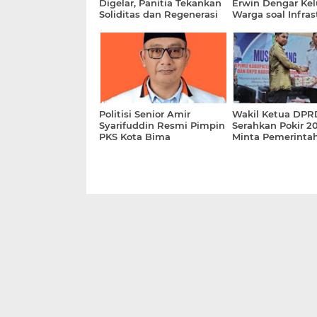
Digelar, Panitia Tekankan
Erwin Dengar Ke
Soliditas dan Regenerasi
Warga soal Infras
Kepemimpinan
dan Internet
Politisi Senior Amir
Wakil Ketua DPR
Syarifuddin Resmi Pimpin
Serahkan Pokir 20
PKS Kota Bima
Minta Pemerinta
Perhatikan Wilay
Terluar