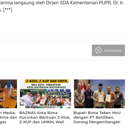
rima langsung oleh Dirjen SDA Kementerian PUPR, Dr. Ir.
.
(***)
Komentar
n Media,
BAZNAS Kota Bima
Bupati Bima Teken MoU
Bima dan
Kucurkan Bantuan Z-Kios,
dengan PT Berdikari,
gas
Z-KUP dan UMKM, Wali
Dorong Pengembangan
an
Kota: Tingkatkan
Hilirisasi Ayam Terpadu