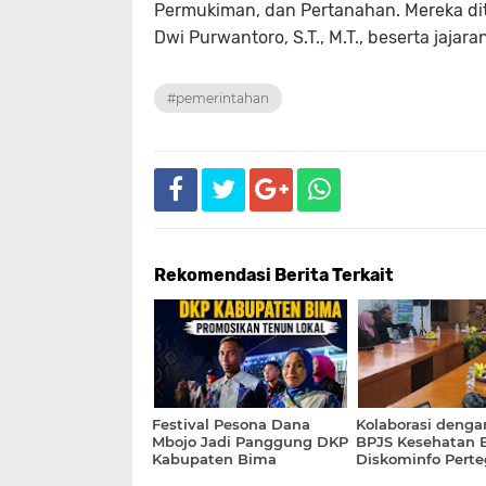
Permukiman, dan Pertanahan. Mereka dite
Dwi Purwantoro, S.T., M.T., beserta jajaran
#pemerintahan
Rekomendasi Berita Terkait
Festival Pesona Dana
Kolaborasi denga
Mbojo Jadi Panggung DKP
BPJS Kesehatan 
Kabupaten Bima
Diskominfo Perte
Promosikan Tenun Lokal
Batas Keterbuka