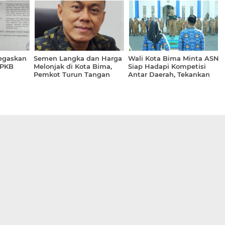
Kesejahteraan Masyarakat
egaskan
Semen Langka dan Harga
Wali Kota Bima Minta ASN
 PKB
Melonjak di Kota Bima,
Siap Hadapi Kompetisi
Pemkot Turun Tangan
Antar Daerah, Tekankan
Sidak Gudang
Inovasi dan Kinerja