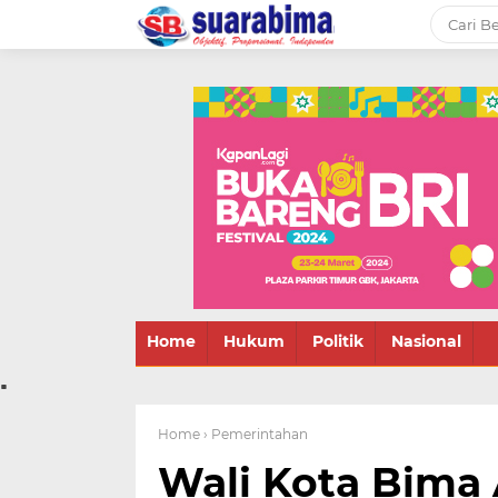
-->
Suara rakyat Bima,
informasi terbaru tentang
Bima dan daerah sekitar
Home
Hukum
Politik
Nasional
.
Home
› Pemerintahan
Wali Kota Bima