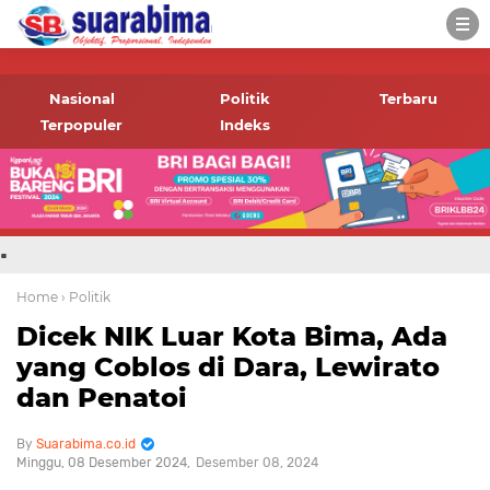
-->
Suara rakyat Bima,
informasi terbaru tentang
Nasional
Politik
Terbaru
Bima dan daerah sekitar
Terpopuler
Indeks
.
Home
› Politik
Dicek NIK Luar Kota Bima, Ada
yang Coblos di Dara, Lewirato
dan Penatoi
Suarabima.co.id
Minggu, 08 Desember 2024
Desember 08, 2024