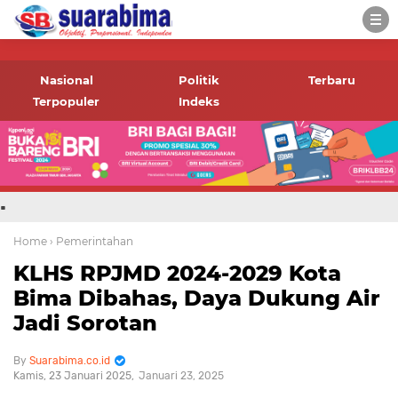
-->
Suara rakyat Bima,
informasi terbaru tentang
Nasional
Politik
Terbaru
Bima dan daerah sekitar
Terpopuler
Indeks
.
Home
› Pemerintahan
KLHS RPJMD 2024-2029 Kota
Bima Dibahas, Daya Dukung Air
Jadi Sorotan
Suarabima.co.id
Kamis, 23 Januari 2025
Januari 23, 2025