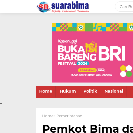
-->
Suara rakyat Bima,
informasi terbaru tentang
Bima dan daerah sekitar
Home
Hukum
Politik
Nasional
.
Home
› Pemerintahan
Pemkot Bima da