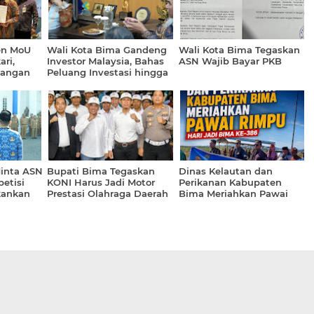
en MoU
Wali Kota Bima Gandeng
Wali Kota Bima Tegaskan
ri,
Investor Malaysia, Bahas
ASN Wajib Bayar PKB
angan
Peluang Investasi hingga
erpadu
Sampah Berbasis AI
Minta ASN
Bupati Bima Tegaskan
Dinas Kelautan dan
etisi
KONI Harus Jadi Motor
Perikanan Kabupaten
kankan
Prestasi Olahraga Daerah
Bima Meriahkan Pawai
ja
Rimpu Hari Jadi Bima ke-
386