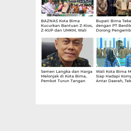
BAZNAS Kota Bima
Bupati Bima Tek
Kucurkan Bantuan Z-Kios,
dengan PT Berdika
Z-KUP dan UMKM, Wali
Dorong Pengemb
Kota: Tingkatkan
Hilirisasi Ayam T
Kesejahteraan Masyarakat
Semen Langka dan Harga
Wali Kota Bima 
Melonjak di Kota Bima,
Siap Hadapi Komp
Pemkot Turun Tangan
Antar Daerah, Te
Sidak Gudang
Inovasi dan Kiner