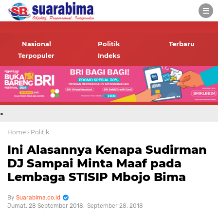
-->
Suara rakyat Bima,
informasi terbaru tentang
Nasional
Politik
Terbaru
Bima dan daerah sekitar
Terpopuler
Indeks
.
Home
› Politik
Ini Alasannya Kenapa Sudirman
DJ Sampai Minta Maaf pada
Lembaga STISIP Mbojo Bima
Suarabima.co.id
Jumat, 28 September 2018
September 28, 2018