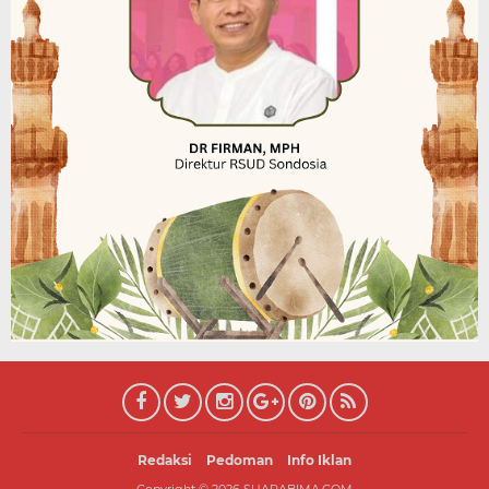
Redaksi
Pedoman
Info Iklan
Copyright ©
2026
SUARABIMA.COM