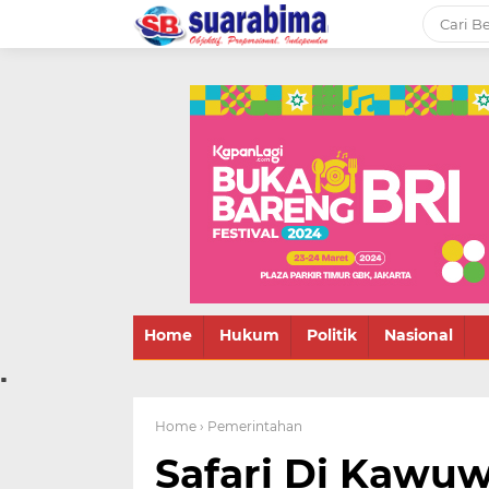
-->
Suara rakyat Bima,
informasi terbaru tentang
Bima dan daerah sekitar
Home
Hukum
Politik
Nasional
.
Home
› Pemerintahan
Safari Di Kawuw