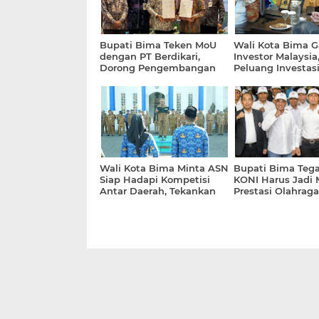
Bupati Bima Teken MoU
Wali Kota Bima 
dengan PT Berdikari,
Investor Malaysia
Dorong Pengembangan
Peluang Investas
Hilirisasi Ayam Terpadu
Sampah Berbasis
Wali Kota Bima Minta ASN
Bupati Bima Teg
Siap Hadapi Kompetisi
KONI Harus Jadi 
Antar Daerah, Tekankan
Prestasi Olahrag
Inovasi dan Kinerja