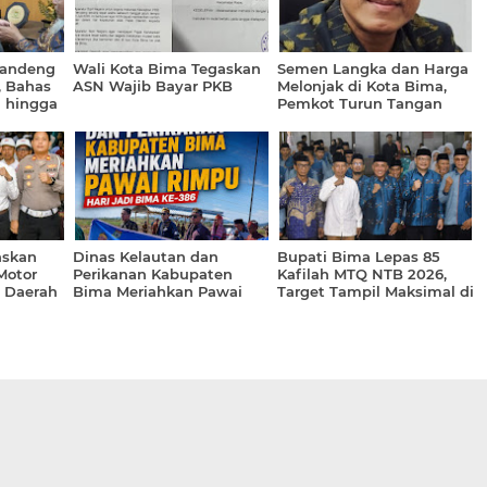
Gandeng
Wali Kota Bima Tegaskan
Semen Langka dan Harga
, Bahas
ASN Wajib Bayar PKB
Melonjak di Kota Bima,
i hingga
Pemkot Turun Tangan
 AI
Sidak Gudang
askan
Dinas Kelautan dan
Bupati Bima Lepas 85
Motor
Perikanan Kabupaten
Kafilah MTQ NTB 2026,
a Daerah
Bima Meriahkan Pawai
Target Tampil Maksimal di
Rimpu Hari Jadi Bima ke-
Lombok Tengah
386