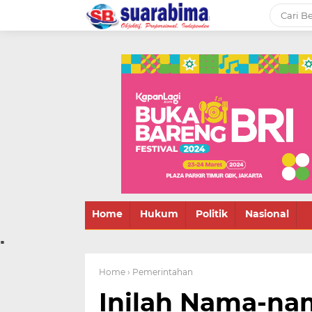
-->
Suara rakyat Bima,
informasi terbaru tentang
Bima dan daerah sekitar
Home
Hukum
Politik
Nasional
.
Home
› Pemerintahan
Inilah Nama-na