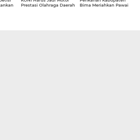
etisi
KONI Harus Jadi Motor
Perikanan Kabupaten
kankan
Prestasi Olahraga Daerah
Bima Meriahkan Pawai
ja
Rimpu Hari Jadi Bima ke-
386