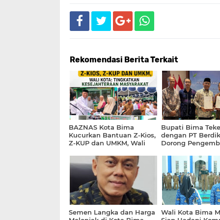
Rekomendasi Berita Terkait
BAZNAS Kota Bima
Bupati Bima Tek
Kucurkan Bantuan Z-Kios,
dengan PT Berdika
Z-KUP dan UMKM, Wali
Dorong Pengemb
Kota: Tingkatkan
Hilirisasi Ayam T
Kesejahteraan Masyarakat
Semen Langka dan Harga
Wali Kota Bima 