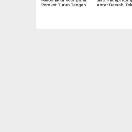
Melonjak di Kota Bima,
Siap Hadapi Komp
Pemkot Turun Tangan
Antar Daerah, Te
Sidak Gudang
Inovasi dan Kiner