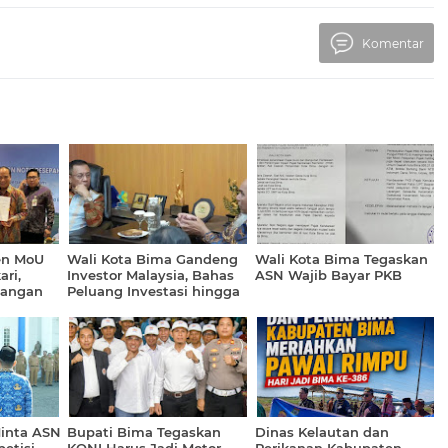
Komentar
en MoU
Wali Kota Bima Gandeng
Wali Kota Bima Tegaskan
ri,
Investor Malaysia, Bahas
ASN Wajib Bayar PKB
angan
Peluang Investasi hingga
erpadu
Sampah Berbasis AI
Minta ASN
Bupati Bima Tegaskan
Dinas Kelautan dan