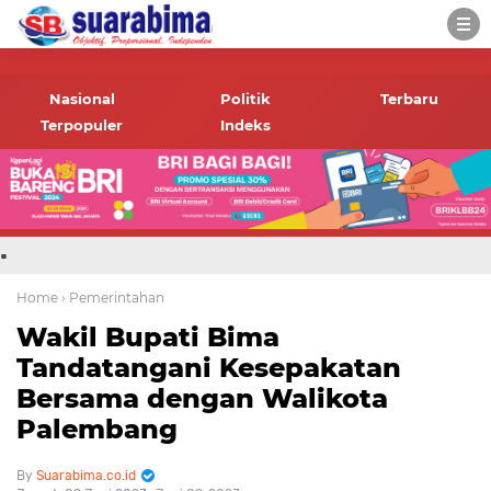
-->
Suara rakyat Bima,
informasi terbaru tentang
Nasional
Politik
Terbaru
Bima dan daerah sekitar
Terpopuler
Indeks
.
Home
› Pemerintahan
Wakil Bupati Bima
Tandatangani Kesepakatan
Bersama dengan Walikota
Palembang
Suarabima.co.id