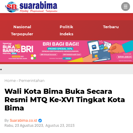
-->
Suara rakyat Bima,
informasi terbaru tentang
Nasional
Politik
Terbaru
Bima dan daerah sekitar
Terpopuler
Indeks
.
Home
› Pemerintahan
Wali Kota Bima Buka Secara
Resmi MTQ Ke-XVI Tingkat Kota
Bima
Suarabima.co.id
Rabu, 23 Agustus 2023
Agustus 23, 2023