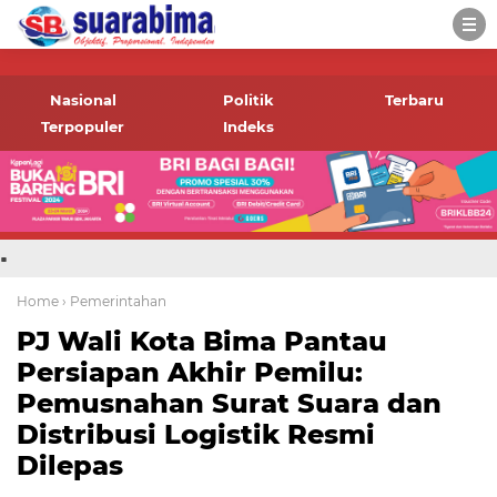
-->
Suara rakyat Bima,
informasi terbaru tentang
Nasional
Politik
Terbaru
Bima dan daerah sekitar
Terpopuler
Indeks
.
Home
› Pemerintahan
PJ Wali Kota Bima Pantau
Persiapan Akhir Pemilu:
Pemusnahan Surat Suara dan
Distribusi Logistik Resmi
Dilepas