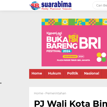
-->
Suara rakyat Bima,
informasi terbaru tentang
Bima dan daerah sekitar
Home
Hukum
Politik
Nasional
.
Home
› Pemerintahan
PJ Wali Kota B