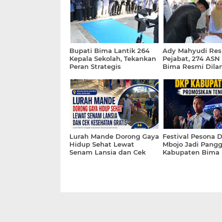
Bupati Bima Lantik 264
Ady Mahyudi Res
Kepala Sekolah, Tekankan
Pejabat, 274 AS
Peran Strategis
Bima Resmi Dilan
Pendidikan bagi Masa
Depan Daerah
Lurah Mande Dorong Gaya
Festival Pesona 
Hidup Sehat Lewat
Mbojo Jadi Pang
Senam Lansia dan Cek
Kabupaten Bima
Kesehatan Gratis
Promosikan Tenu