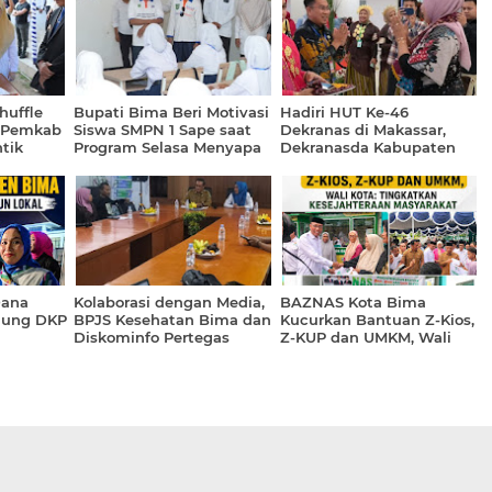
huffle
Bupati Bima Beri Motivasi
Hadiri HUT Ke-46
N Pemkab
Siswa SMPN 1 Sape saat
Dekranas di Makassar,
tik
Program Selasa Menyapa
Dekranasda Kabupaten
Bima Promosikan Tenun
dan Kerajinan Lokal
Dana
Kolaborasi dengan Media,
BAZNAS Kota Bima
gung DKP
BPJS Kesehatan Bima dan
Kucurkan Bantuan Z-Kios,
Diskominfo Pertegas
Z-KUP dan UMKM, Wali
n Lokal
Batas Keterbukaan
Kota: Tingkatkan
Informasi Publik
Kesejahteraan Masyarakat