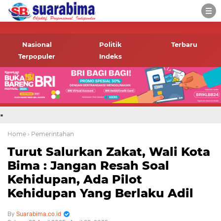
-->
Suara rakyat Bima,
informasi terbaru tentang
Nasional
Politik
Terbaru
Bima dan daerah sekitar
Terpopuler
Indeks
.
Home
› Pemerintahan
Turut Salurkan Zakat, Wali Kota
Bima : Jangan Resah Soal
Kehidupan, Ada Pilot
Kehidupan Yang Berlaku Adil
Suarabima.co.id