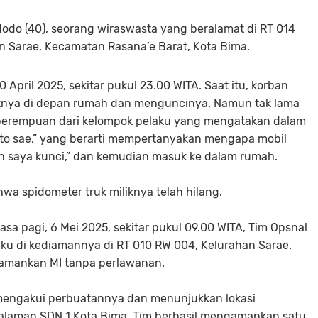
dodo (40), seorang wiraswasta yang beralamat di RT 014
n Sarae, Kecamatan Rasana’e Barat, Kota Bima.
April 2025, sekitar pukul 23.00 WITA. Saat itu, korban
liknya di depan rumah dan menguncinya. Namun tak lama
 perempuan dari kelompok pelaku yang mengatakan dalam
oto sae,” yang berarti mempertanyakan mengapa mobil
h saya kunci,” dan kemudian masuk ke dalam rumah.
a spidometer truk miliknya telah hilang.
asa pagi, 6 Mei 2025, sekitar pukul 09.00 WITA, Tim Opsnal
ku di kediamannya di RT 010 RW 004, Kelurahan Sarae.
gamankan MI tanpa perlawanan.
mengakui perbuatannya dan menunjukkan lokasi
halaman SDN 1 Kota Bima. Tim berhasil mengamankan satu