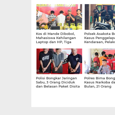
Kos di Mande Dibobol,
Polsek Asakota B
Mahasiswa Kehilangan
Kasus Penggelap
Laptop dan HP, Tiga
Kendaraan, Pelak
Pelaku Diamankan
Didapati Bawa S
Polisi Bongkar Jaringan
Polres Bima Bong
Sabu, 3 Orang Diciduk
Kasus Narkoba d
dan Belasan Paket Disita
Bulan, 21 Orang
Ditetapkan Tersa