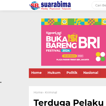
-->
Suara rakyat Bima,
informasi terbaru tentang
Bima dan daerah sekitar
Home
Hukum
Politik
Nasional
.
Home
› Kriminal
Terduga Pelaku