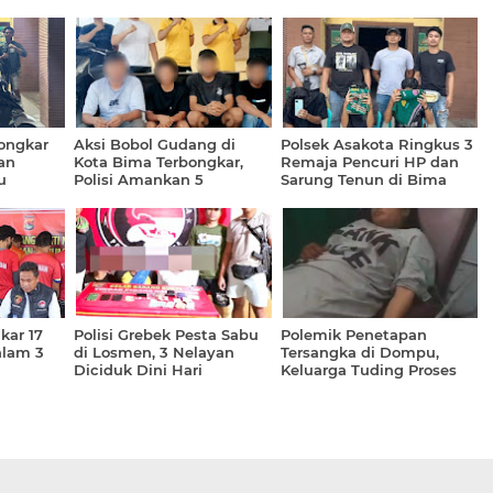
ongkar
Aksi Bobol Gudang di
Polsek Asakota Ringkus 3
an
Kota Bima Terbongkar,
Remaja Pencuri HP dan
u
Polisi Amankan 5
Sarung Tenun di Bima
abu
Tersangka dan Emas
kar 17
Polisi Grebek Pesta Sabu
Polemik Penetapan
alam 3
di Losmen, 3 Nelayan
Tersangka di Dompu,
Diciduk Dini Hari
Keluarga Tuding Proses
ngka
Penyidikan Tak
Profesional