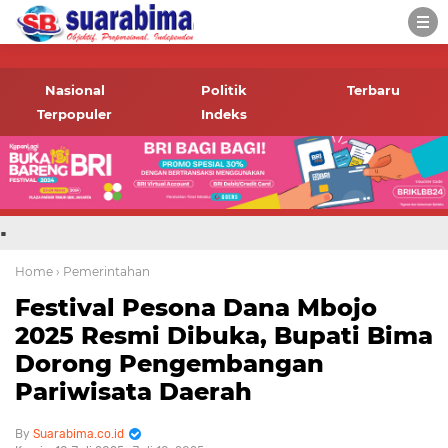
-->
Suara rakyat Bima,
informasi terbaru tentang
Nasional
Politik
Terbaru
Bima dan daerah sekitar
Terpopuler
Indeks
.
Home
› Pemerintahan
Festival Pesona Dana Mbojo
2025 Resmi Dibuka, Bupati Bima
Dorong Pengembangan
Pariwisata Daerah
Suarabima.co.id