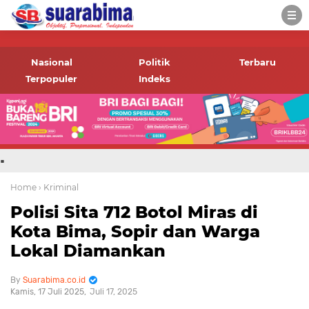
-->
Suara rakyat Bima,
informasi terbaru tentang
Nasional
Politik
Terbaru
Bima dan daerah sekitar
Terpopuler
Indeks
.
Home
› Kriminal
Polisi Sita 712 Botol Miras di
Kota Bima, Sopir dan Warga
Lokal Diamankan
Suarabima.co.id
Kamis, 17 Juli 2025
Juli 17, 2025