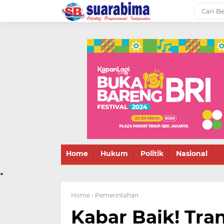
-->
Suara rakyat Bima,
informasi terbaru tentang
Bima dan daerah sekitar
Home
Hukum
Politik
Nasional
.
Home
› Pemerintahan
Kabar Baik! Tra