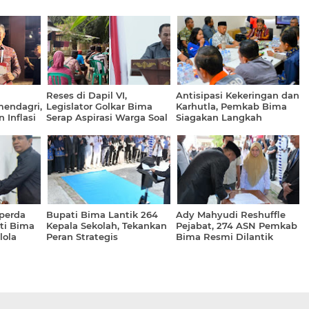
h
Reses di Dapil VI,
Antisipasi Kekeringan dan
endagri,
Legislator Golkar Bima
Karhutla, Pemkab Bima
 Inflasi
Serap Aspirasi Warga Soal
Siagakan Langkah
Infrastruktur Desa
Terpadu
perda
Bupati Bima Lantik 264
Ady Mahyudi Reshuffle
ti Bima
Kepala Sekolah, Tekankan
Pejabat, 274 ASN Pemkab
lola
Peran Strategis
Bima Resmi Dilantik
Pendidikan bagi Masa
Depan Daerah