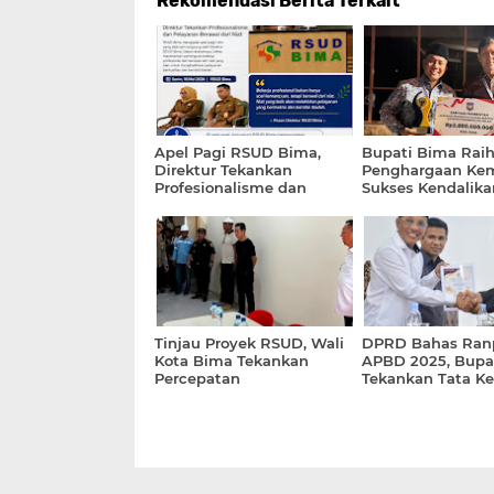
Rekomendasi Berita Terkait
Apel Pagi RSUD Bima,
Bupati Bima Rai
Direktur Tekankan
Penghargaan Kem
Profesionalisme dan
Sukses Kendalikan
Pelayanan Berawal dari
Niat
Tinjau Proyek RSUD, Wali
DPRD Bahas Ran
Kota Bima Tekankan
APBD 2025, Bupa
Percepatan
Tekankan Tata Ke
Pembangunan dan
Keuangan
Kualitas