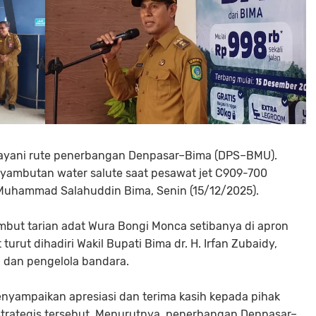
layani rute penerbangan Denpasar–Bima (DPS–BMU).
nyambutan water salute saat pesawat jet C909-700
Muhammad Salahuddin Bima, Senin (15/12/2025).
ut tarian adat Wura Bongi Monca setibanya di apron
rut dihadiri Wakil Bupati Bima dr. H. Irfan Zubaidy,
h dan pengelola bandara.
menyampaikan apresiasi dan terima kasih kepada pihak
strategis tersebut. Menurutnya, penerbangan Denpasar–