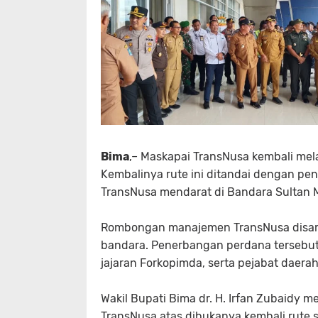
Bima
,– Maskapai TransNusa kembali me
Kembalinya rute ini ditandai dengan pe
TransNusa mendarat di Bandara Sultan 
Rombongan manajemen TransNusa disamb
bandara. Penerbangan perdana tersebut tu
jajaran Forkopimda, serta pejabat daera
Wakil Bupati Bima dr. H. Irfan Zubaidy 
TransNusa atas dibukanya kembali rute 