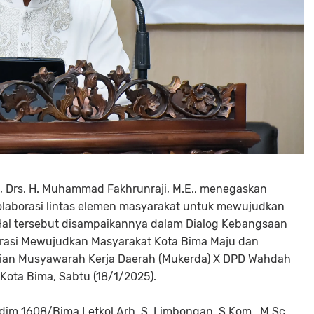
a, Drs. H. Muhammad Fakhrunraji, M.E., menegaskan
olaborasi lintas elemen masyarakat untuk mewujudkan
Hal tersebut disampaikannya dalam Dialog Kebangsaan
borasi Mewujudkan Masyarakat Kota Bima Maju dan
aian Musyawarah Kerja Daerah (Mukerda) X DPD Wahdah
 Kota Bima, Sabtu (18/1/2025).
im 1608/Bima Letkol Arh. S. Limbongan, S.Kom., M.Sc.,