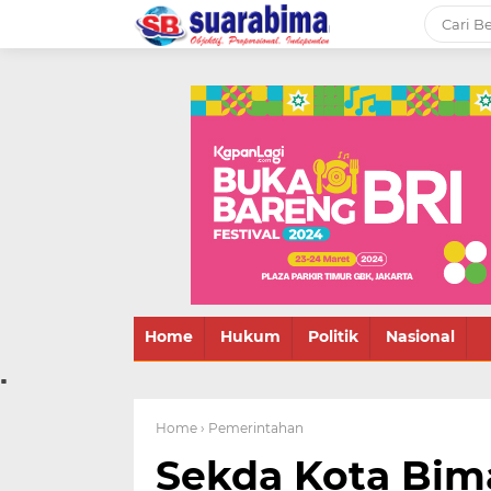
-->
Suara rakyat Bima,
informasi terbaru tentang
Bima dan daerah sekitar
Home
Hukum
Politik
Nasional
.
Home
› Pemerintahan
Sekda Kota Bima