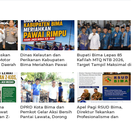
askan
Dinas Kelautan dan
Bupati Bima Lepas 85
Motor
Perikanan Kabupaten
Kafilah MTQ NTB 2026,
a Daerah
Bima Meriahkan Pawai
Target Tampil Maksimal di
Rimpu Hari Jadi Bima ke-
Lombok Tengah
386
ma
DPRD Kota Bima dan
Apel Pagi RSUD Bima,
ewat
Pemkot Gelar Aksi Bersih
Direktur Tekankan
an Z-
Pantai Lawata, Dorong
Profesionalisme dan
tahik
Wisata Tetap Asri
Pelayanan Berawal dari
uzaki
Niat