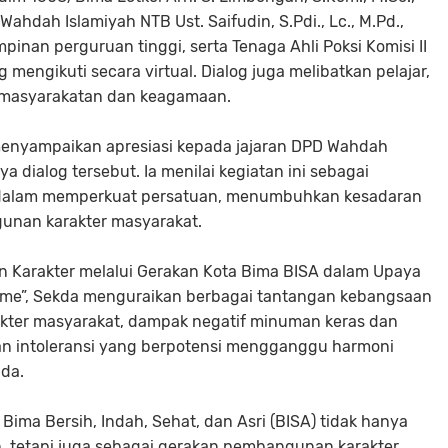
ahdah Islamiyah NTB Ust. Saifudin, S.Pdi., Lc., M.Pd.,
inan perguruan tinggi, serta Tenaga Ahli Poksi Komisi II
ang mengikuti secara virtual. Dialog juga melibatkan pelajar,
kemasyarakatan dan keagamaan.
menyampaikan apresiasi kepada jajaran DPD Wahdah
a dialog tersebut. Ia menilai kegiatan ini sebagai
n dalam memperkuat persatuan, menumbuhkan kesadaran
nan karakter masyarakat.
Karakter melalui Gerakan Kota Bima BISA dalam Upaya
sme”
, Sekda menguraikan berbagai tantangan kebangsaan
karakter masyarakat, dampak negatif minuman keras dan
an intoleransi yang berpotensi mengganggu harmoni
uda.
ma Bersih, Indah, Sehat, dan Asri (BISA) tidak hanya
n, tetapi juga sebagai gerakan pembangunan karakter