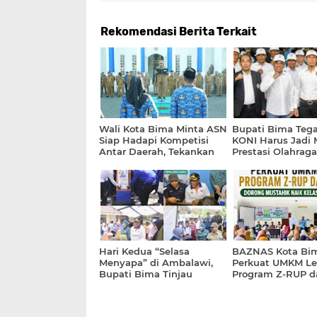
Rekomendasi Berita Terkait
Wali Kota Bima Minta ASN
Bupati Bima Teg
Siap Hadapi Kompetisi
KONI Harus Jadi 
Antar Daerah, Tekankan
Prestasi Olahrag
Inovasi dan Kinerja
Hari Kedua “Selasa
BAZNAS Kota Bi
Menyapa” di Ambalawi,
Perkuat UMKM L
Bupati Bima Tinjau
Program Z-RUP d
Langsung Stand
KIOS, Dorong Mus
Pelayanan Publik
Naik Kelas Jadi M