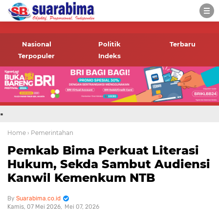
-->
Suara rakyat Bima,
informasi terbaru tentang
Nasional
Politik
Terbaru
Bima dan daerah sekitar
Terpopuler
Indeks
.
Home
› Pemerintahan
Pemkab Bima Perkuat Literasi
Hukum, Sekda Sambut Audiensi
Kanwil Kemenkum NTB
Suarabima.co.id
Kamis, 07 Mei 2026
Mei 07, 2026