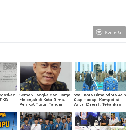
Komentar
egaskan
Semen Langka dan Harga
Wali Kota Bima Minta ASN
 PKB
Melonjak di Kota Bima,
Siap Hadapi Kompetisi
Pemkot Turun Tangan
Antar Daerah, Tekankan
Sidak Gudang
Inovasi dan Kinerja