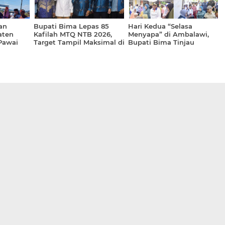
an
Bupati Bima Lepas 85
Hari Kedua “Selasa
aten
Kafilah MTQ NTB 2026,
Menyapa” di Ambalawi,
Pawai
Target Tampil Maksimal di
Bupati Bima Tinjau
Bima ke-
Lombok Tengah
Langsung Stand
Pelayanan Publik