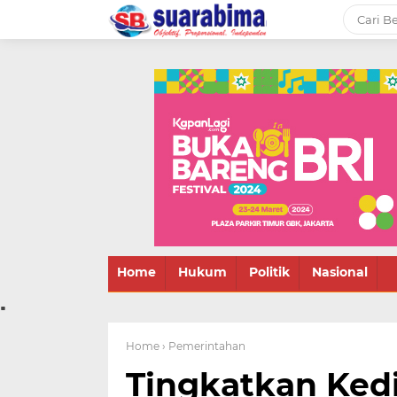
-->
Suara rakyat Bima,
informasi terbaru tentang
Bima dan daerah sekitar
Home
Hukum
Politik
Nasional
.
Home
› Pemerintahan
Tingkatkan Kedi