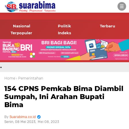
-->
Suara rakyat Bima,
informasi terbaru tentang
Nasional
Politik
Terbaru
Bima dan daerah sekitar
Terpopuler
Indeks
.
Home
› Pemerintahan
154 CPNS Pemkab Bima Diambil
Sumpah, Ini Arahan Bupati
Bima
Suarabima.co.id
Senin, 08 Mei 2023
Mei 08, 2023