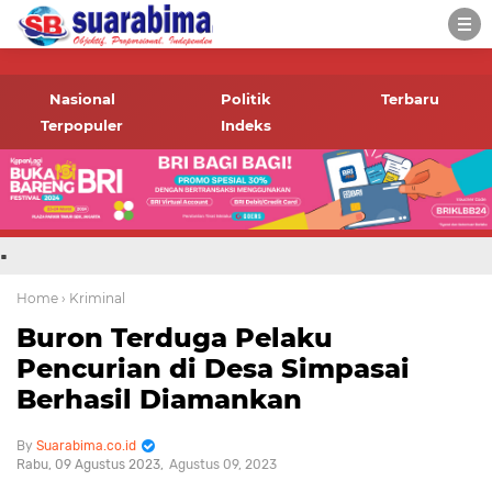
-->
Suara rakyat Bima,
informasi terbaru tentang
Nasional
Politik
Terbaru
Bima dan daerah sekitar
Terpopuler
Indeks
.
Home
› Kriminal
Buron Terduga Pelaku
Pencurian di Desa Simpasai
Berhasil Diamankan
Suarabima.co.id
Rabu, 09 Agustus 2023
Agustus 09, 2023