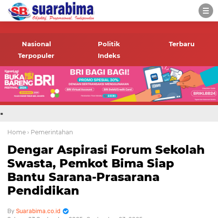
-->
Suara rakyat Bima,
informasi terbaru tentang
Nasional
Politik
Terbaru
Bima dan daerah sekitar
Terpopuler
Indeks
.
Home
› Pemerintahan
Dengar Aspirasi Forum Sekolah
Swasta, Pemkot Bima Siap
Bantu Sarana-Prasarana
Pendidikan
Suarabima.co.id