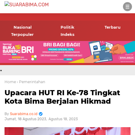
-->
Suara rakyat Bima,
informasi terbaru tentang
Nasional
Politik
Terbaru
Bima dan daerah sekitar
Terpopuler
Indeks
.
Home
› Pemerintahan
Upacara HUT RI Ke-78 Tingkat
Kota Bima Berjalan Hikmad
Suarabima.co.id
Jumat, 18 Agustus 2023
Agustus 18, 2023