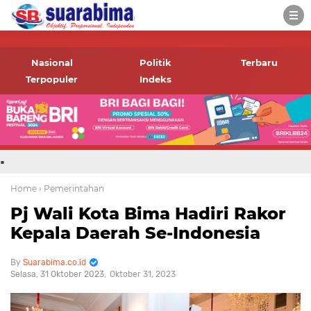
-->
Suara rakyat Bima,
informasi terbaru tentang
Nasional
Politik
Terbaru
Bima dan daerah sekitar
Terpopuler
Indeks
.
Home
› Pemerintahan
Pj Wali Kota Bima Hadiri Rakor
Kepala Daerah Se-Indonesia
Suarabima.co.id
Selasa, 31 Oktober 2023
Oktober 31, 2023