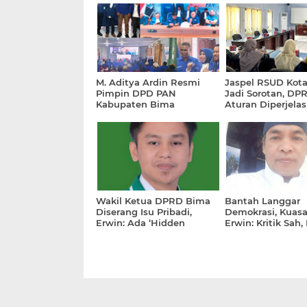
M. Aditya Ardin Resmi
Jaspel RSUD Kot
Pimpin DPD PAN
Jadi Sorotan, DP
Kabupaten Bima
Aturan Diperjelas
Wakil Ketua DPRD Bima
Bantah Langgar
Diserang Isu Pribadi,
Demokrasi, Kuas
Erwin: Ada ‘Hidden
Erwin: Kritik Sah,
Agenda’ di Baliknya
Harus Dilawan