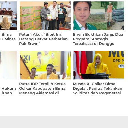
a Bima
Petani Akui: “Bibit Ini
Erwin Buktikan Janji, Dua
RD Minta
Datang Berkat Perhatian
Program Strategis
Pak Erwin”
Terealisasi di Donggo
Putra IDP Terpilih Ketua
Musda XI Golkar Bima
a Hukum
Golkar Kabupaten Bima,
Digelar, Panitia Tekankan
 Fitnah
Menang Aklamasi di
Soliditas dan Regenerasi
Musda XI
Kepemimpinan