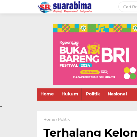
-->
Suara rakyat Bima,
informasi terbaru tentang
Bima dan daerah sekitar
Home
Hukum
Politik
Nasional
.
Home
› Politik
Terhalang Kel