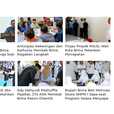
Antisipasi Kekeringan dan
Tinjau Proyek RSUD, Wali
 Bima
Karhutla, Pemkab Bima
Kota Bima Tekankan
rga Soal
Siagakan Langkah
Percepatan
a
Terpadu
Pembangunan dan
Kualitas
ik 264
Ady Mahyudi Reshuffle
Bupati Bima Beri Motivasi
Tekankan
Pejabat, 274 ASN Pemkab
Siswa SMPN 1 Sape saat
Bima Resmi Dilantik
Program Selasa Menyapa
Masa