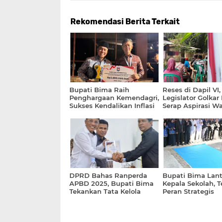
Rekomendasi Berita Terkait
Bupati Bima Raih
Reses di Dapil VI,
Penghargaan Kemendagri,
Legislator Golkar
Sukses Kendalikan Inflasi
Serap Aspirasi Wa
Infrastruktur Des
DPRD Bahas Ranperda
Bupati Bima Lant
APBD 2025, Bupati Bima
Kepala Sekolah, 
Tekankan Tata Kelola
Peran Strategis
Keuangan
Pendidikan bagi 
Depan Daerah