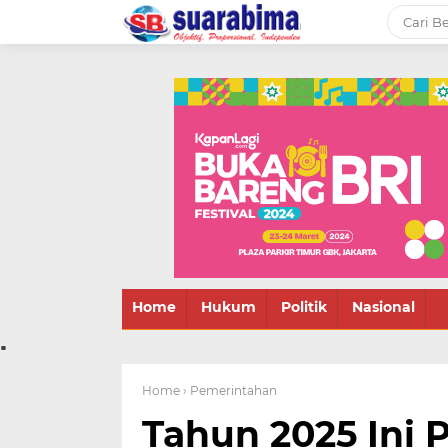
-->
Suara rakyat Bima,
informasi terbaru tentang
Bima dan daerah sekitar
Home
Hukum
Politik
Nasional
.
Home
› Pemerintahan
Tahun 2025 Ini