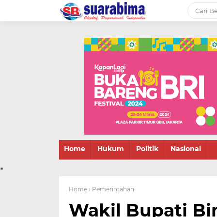
-->
Suara rakyat Bima,
informasi terbaru tentang
Bima dan daerah sekitar
Home
Hukum
Politik
Nasional
.
Home
› Pemerintahan
Wakil Bupati B