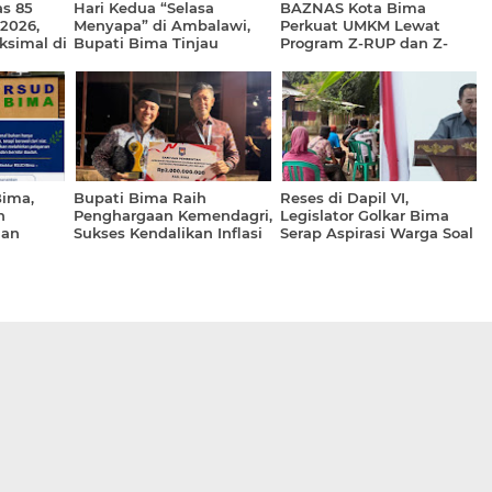
s 85
Hari Kedua “Selasa
BAZNAS Kota Bima
2026,
Menyapa” di Ambalawi,
Perkuat UMKM Lewat
ksimal di
Bupati Bima Tinjau
Program Z-RUP dan Z-
Langsung Stand
KIOS, Dorong Mustahik
Pelayanan Publik
Naik Kelas Jadi Muzaki
Bima,
Bupati Bima Raih
Reses di Dapil VI,
n
Penghargaan Kemendagri,
Legislator Golkar Bima
dan
Sukses Kendalikan Inflasi
Serap Aspirasi Warga Soal
l dari
Infrastruktur Desa