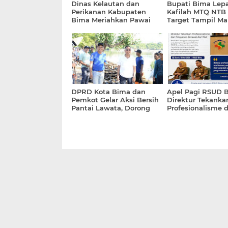
Dinas Kelautan dan
Bupati Bima Lepa
Perikanan Kabupaten
Kafilah MTQ NTB 
Bima Meriahkan Pawai
Target Tampil Ma
Rimpu Hari Jadi Bima ke-
Lombok Tengah
386
DPRD Kota Bima dan
Apel Pagi RSUD 
Pemkot Gelar Aksi Bersih
Direktur Tekanka
Pantai Lawata, Dorong
Profesionalisme 
Wisata Tetap Asri
Pelayanan Berawa
Niat