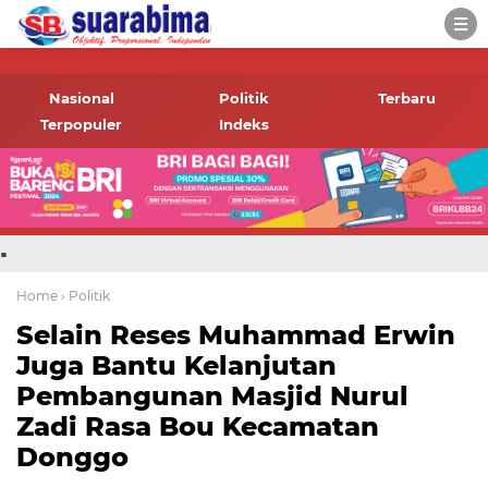
-->
Suara rakyat Bima,
informasi terbaru tentang
Nasional
Politik
Terbaru
Bima dan daerah sekitar
Terpopuler
Indeks
.
Home
› Politik
Selain Reses Muhammad Erwin
Juga Bantu Kelanjutan
Pembangunan Masjid Nurul
Zadi Rasa Bou Kecamatan
Donggo