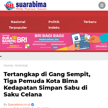
-->
Suara rakyat Bima,
informasi terbaru tentang
Nasional
Politik
Terbaru
Bima dan daerah sekitar
Terpopuler
Indeks
.
Home
› Kriminal
Tertangkap di Gang Sempit,
Tiga Pemuda Kota Bima
Kedapatan Simpan Sabu di
Saku Celana
Suarabima.co.id