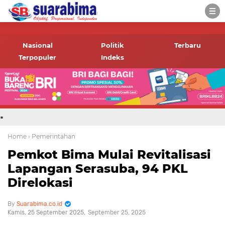
-->
Suara rakyat Bima,
informasi terbaru tentang
Nasional
Politik
Terbaru
Bima dan daerah sekitar
Terpopuler
Indeks
.
Home
› Pemerintahan
Pemkot Bima Mulai Revitalisasi
Lapangan Serasuba, 94 PKL
Direlokasi
Suarabima.co.id
Kamis, 25 September 2025
September 25, 2025