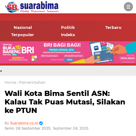
-->
Suara rakyat Bima,
informasi terbaru tentang
Nasional
Politik
Terbaru
Bima dan daerah sekitar
Terpopuler
Indeks
.
Home
› Pemerintahan
Wali Kota Bima Sentil ASN:
Kalau Tak Puas Mutasi, Silakan
ke PTUN
Suarabima.co.id
Senin, 08 September 2025
September 08, 2025