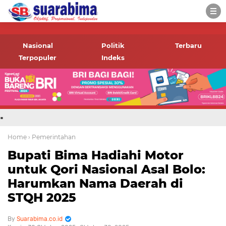
-->
Suara rakyat Bima,
informasi terbaru tentang
Nasional
Politik
Terbaru
Bima dan daerah sekitar
Terpopuler
Indeks
.
Home
› Pemerintahan
Bupati Bima Hadiahi Motor
untuk Qori Nasional Asal Bolo:
Harumkan Nama Daerah di
STQH 2025
Suarabima.co.id