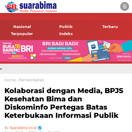
-->
Suara rakyat Bima,
informasi terbaru tentang
Nasional
Politik
Terbaru
Bima dan daerah sekitar
Terpopuler
Indeks
.
Home
› Pemerintahan
Kolaborasi dengan Media, BPJS
Kesehatan Bima dan
Diskominfo Pertegas Batas
Keterbukaan Informasi Publik
Suarabima.co.id