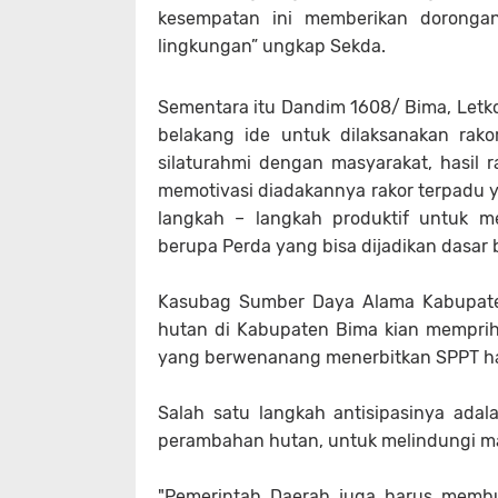
kesempatan ini memberikan dorongan 
lingkungan” ungkap Sekda.
Sementara itu Dandim 1608/ Bima, Letko
belakang ide untuk dilaksanakan rakor
silaturahmi dengan masyarakat, hasil r
memotivasi diadakannya rakor terpadu 
langkah – langkah produktif untuk m
berupa Perda yang bisa dijadikan dasar 
Kasubag Sumber Daya Alama Kabupate
hutan di Kabupaten Bima kian memprihat
yang berwenanang menerbitkan SPPT har
Salah satu langkah antisipasinya adal
perambahan hutan, untuk melindungi mat
"Pemerintah Daerah juga harus membu