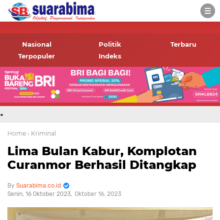
-->
Suara rakyat Bima,
informasi terbaru tentang
Nasional
Politik
Terbaru
Bima dan daerah sekitar
Terpopuler
Indeks
.
Home
› Kriminal
Lima Bulan Kabur, Komplotan
Curanmor Berhasil Ditangkap
Suarabima.co.id
Senin, 16 Oktober 2023
Oktober 16, 2023