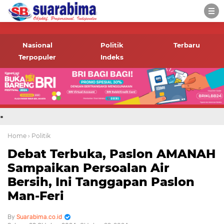
-->
Suara rakyat Bima,
informasi terbaru tentang
Nasional
Politik
Terbaru
Bima dan daerah sekitar
Terpopuler
Indeks
.
Home
› Politik
Debat Terbuka, Paslon AMANAH
Sampaikan Persoalan Air
Bersih, Ini Tanggapan Paslon
Man-Feri
Suarabima.co.id